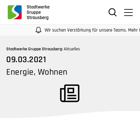
für
Screenreader
oder
Navigation
Wir suchen Verstärkung für unsere Teams. Mehr Infos a
mit
der
Stadtwerke Gruppe Strausberg:
Aktuelles
Tabulatorentaste:
09.03.2021
Überspringen
der
Energie, Wohnen
Hauptnavigation