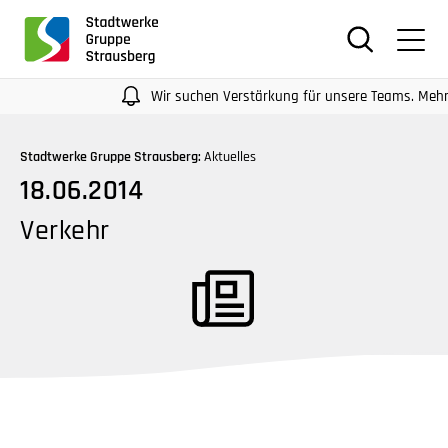
für
Screenreader
oder
Navigation
Wir suchen Verstärkung für unsere Teams. Mehr Infos 
mit
der
Stadtwerke Gruppe Strausberg:
Aktuelles
Tabulatorentaste:
18.06.2014
Überspringen
der
Verkehr
Hauptnavigation