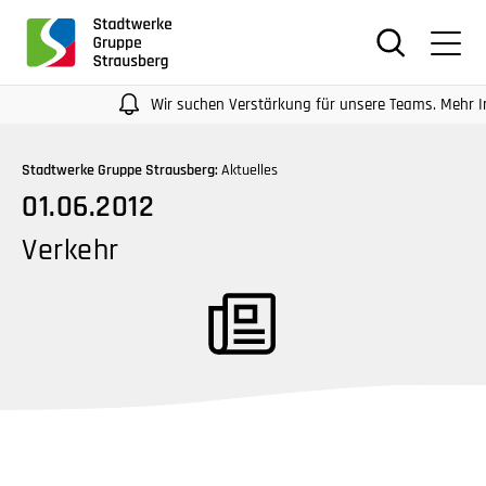
für
Screenreader
oder
Navigation
Wir suchen Verstärkung für unsere Teams. Mehr Infos a
mit
der
Stadtwerke Gruppe Strausberg:
Aktuelles
Tabulatorentaste:
01.06.2012
Überspringen
der
Verkehr
Hauptnavigation