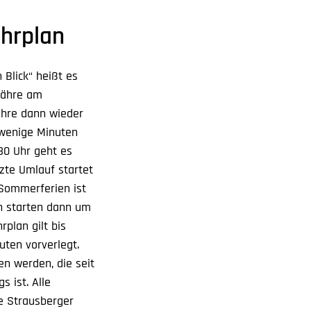
ahrplan
Blick“ heißt es
eFähre am
ähre dann wieder
 wenige Minuten
30 Uhr geht es
tzte Umlauf startet
 Sommerferien ist
en starten dann um
plan gilt bis
uten vorverlegt.
n werden, die seit
 ist. Alle
e Strausberger