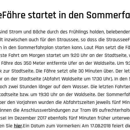
eFähre startet in den Sommerf
sind Strom und Bäche durch des Frühlings holden, belebenden 
ilt inzwischen auch für den Straussee, so dass die Strausse
ch in den Sommerfahrplan starten kann. Laut Plan setzt die F
erste Fahrt am Morgen startet um 9:20 Uhr an der Stadtseite,
e Fähre das 350 Meter entfernte Ufer an der Waldseite. Um 9:
 zur Stadtseite. Die Fähre setzt alle 30 Minuten über. Der le
hr an der Stadtseite (Abfahrt Waldseite um 17:30 Uhr). In den
 noch zwei Stunden länger auf dem Wasser. Die letzten Fahrt
tadtseite bzw. um 19:30 Uhr an der Waldseite. Der Sommerfahr
ber den Vorjahren wurden die Abfahrtszeiten jeweils fünf Min
önnen die Anschlussverbindungen zur Tram 89 aufrechterhalte
el im Dezember 2017 ebenfalls fünf Minuten früher unterwegs
den Sie
hier
.Ein Datum zum Vormerken: Am 17.08.2018 feiert di