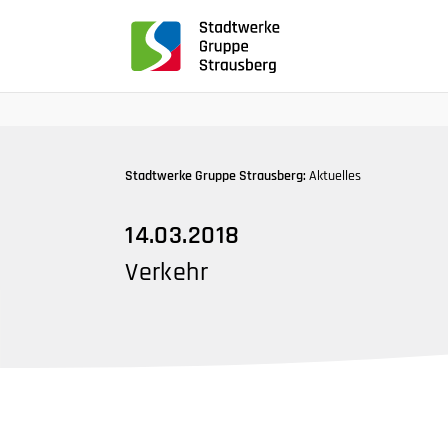
für
Screenreader
oder
Navigation
mit
der
Tabulatorentaste:
Stadtwerke Gruppe Strausberg:
Aktuelles
Überspringen
der
14.03.2018
Hauptnavigation
Verkehr