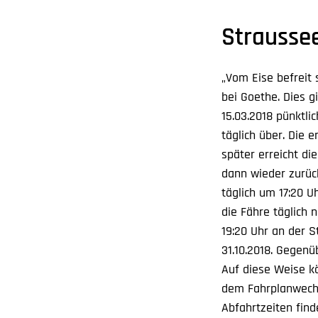
Strausse
„Vom Eise befreit 
bei Goethe. Dies g
15.03.2018 pünktli
täglich über. Die 
später erreicht di
dann wieder zurück
täglich um 17:20 U
die Fähre täglich
19:20 Uhr an der S
31.10.2018. Gegenü
Auf diese Weise k
dem Fahrplanwechs
Abfahrtzeiten fin