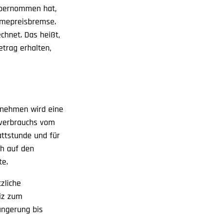
übernommen hat,
rmepreisbremse.
hnet. Das heißt,
trag erhalten,
ernehmen wird eine
sverbrauchs vom
attstunde und für
ch auf den
te.
zliche
eiz zum
ängerung bis