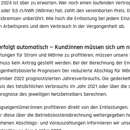
il 2024 ist aber zu erwarten. Wer noch einen laufenden Vertra
oder 9,5 ct/kWh (Wärme) hat, zahlt den vereinbarten Preis. 
isbremsen unberührt. Wie hoch die Entlastung bei jedem Einze
n Arbeitspreis und dem Verbrauch in der Vergangenheit ab.
 erfolgt automatisch — Kund:innen müssen sich um 
tungen für Strom und Wärme zu profitieren, müssen unsere 
 muss kein Antrag gestellt werden. Bei der Berechnung der En
ngenheitsbasierte Prognosen: Der reduzierte Abschlag für Wä
ember 2022 prognostizierten Jahresverbrauchs. Die gedecke
is des tatsächlichen Verbrauchs im Jahr 2021 oder über die 
rognose des jeweiligen Netzbetreibers berechnen.
eigentümer:innen profitieren direkt von den Entlastungen, M
r diese über die Betriebskostenabrechnung weitergegeben ha
henen Abschlags- und Vorauszahlungen informieren wir uns