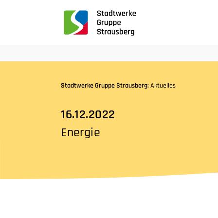
für
Screenreader
oder
Navigation
mit
der
Tabulatorentaste:
Stadtwerke Gruppe Strausberg:
Aktuelles
Überspringen
der
16.12.2022
Hauptnavigation
Energie