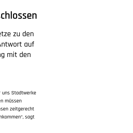
chlossen
etze zu den
Antwort auf
ng mit den
ür uns Stadtwerke
den müssen
sen zeitgerecht
 ankommen“, sagt