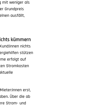
g mit weniger als
Der Grundpreis
lnen ausfällt,
nichts kümmern
Kund:innen nichts
ergiehilfen stützen
rme erfolgt auf
lten Stromkosten
aktuelle
ieter:innen erst,
ben. Über die ab
ere Strom- und