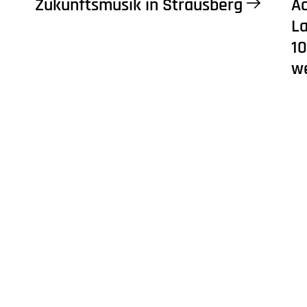
Zukunftsmusik in Strausberg
Ac
L
10
w