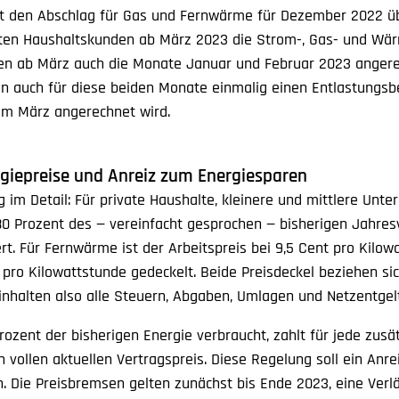
t den Abschlag für Gas und Fernwärme für Dezember 2022 
isten Haushaltskunden ab März 2023 die Strom-, Gas- und Wä
n ab März auch die Monate Januar und Februar 2023 angerec
n auch für diese beiden Monate einmalig einen Entlastungsbe
 im März angerechnet wird.
rgiepreise und Anreiz zum Energiesparen
g im Detail: Für private Haushalte, kleinere und mittlere Unt
 Prozent des — vereinfacht gesprochen — bisherigen Jahre
rt. Für Fernwärme ist der Arbeitspreis bei 9,5 Cent pro Kilow
pro Kilowattstunde gedeckelt. Beide Preisdeckel beziehen si
inhalten also alle Steuern, Abgaben, Umlagen und Netzentgel
ozent der bisherigen Energie verbraucht, zahlt für jede zusät
 vollen aktuellen Vertragspreis. Diese Regelung soll ein Anr
. Die Preisbremsen gelten zunächst bis Ende 2023, eine Verl