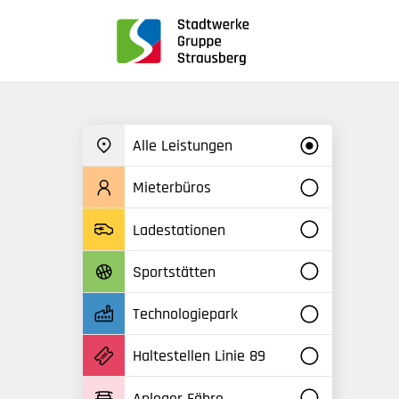
für
Screenreader
oder
Navigation
mit
der
Alle Leistungen
Tabulatorentaste:
Überspringen
Mieterbüros
der
Hauptnavigation
Ladestationen
Sportstätten
Technologiepark
Haltestellen Linie 89
Anleger Fähre