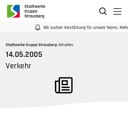
für
Screenreader
oder
Navigation
Wir suchen Verstärkung für unsere Teams. Mehr Info
mit
der
Stadtwerke Gruppe Strausberg:
Aktuelles
Tabulatorentaste:
14.05.2005
Überspringen
der
Verkehr
Hauptnavigation