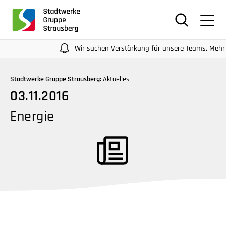
für
Screenreader
oder
Navigation
Wir suchen Verstärkung für unsere Teams. Mehr Infos
mit
der
Stadtwerke Gruppe Strausberg:
Aktuelles
Tabulatorentaste:
03.11.2016
Überspringen
der
Energie
Hauptnavigation