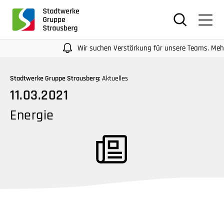
für
Screenreader
oder
Navigation
Wir suchen Verstärkung für unsere Teams. Mehr Info
mit
der
Stadtwerke Gruppe Strausberg:
Aktuelles
Tabulatorentaste:
11.03.2021
Überspringen
der
Energie
Hauptnavigation