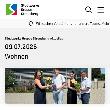
für
Screenreader
oder
Navigation
Wir suchen Verstärkung für unsere Teams. Mehr Infos 
mit
der
Stadtwerke Gruppe Strausberg:
Aktuelles
Tabulatorentaste:
09.07.2026
Überspringen
der
Wohnen
Hauptnavigation