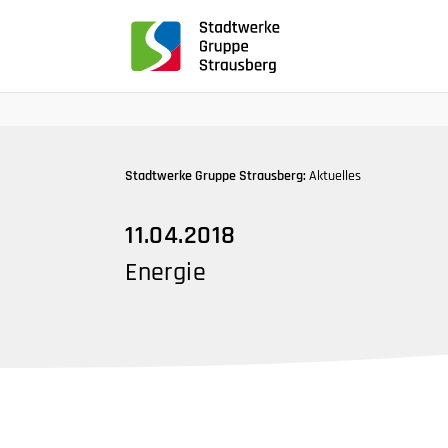
für
Screenreader
oder
Navigation
mit
der
Tabulatorentaste:
Stadtwerke Gruppe Strausberg:
Aktuelles
Überspringen
der
11.04.2018
Hauptnavigation
Energie