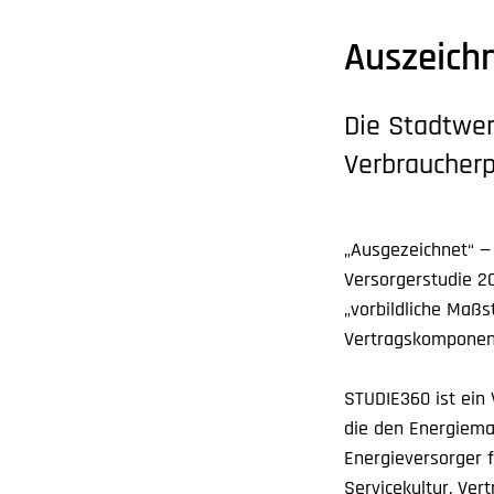
Auszeichn
Die Stadtwer
Verbraucher
„Ausgezeichnet“ —
Versorgerstudie 2
„vorbildliche Maßs
Vertragskomponent
STUDIE360 ist ein 
die den Energiemar
Energieversorger f
Servicekultur, Ver