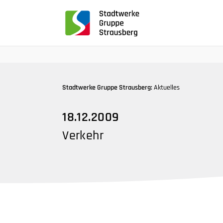
für
Screenreader
oder
Navigation
mit
der
Tabulatorentaste:
Stadtwerke Gruppe Strausberg:
Aktuelles
Überspringen
der
18.12.2009
Hauptnavigation
Verkehr