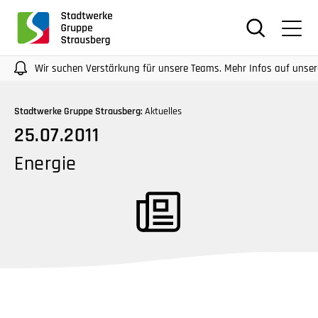
für
Screenreader
oder
Navigation
Wir suchen Verstärkung für unsere Teams. Mehr Infos auf unseren Karr
mit
der
Stadtwerke Gruppe Strausberg:
Aktuelles
Tabulatorentaste:
25.07.2011
Überspringen
der
Energie
Hauptnavigation