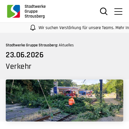
für
Screenreader
oder
Navigation
Wir suchen Verstärkung für unsere Teams. Mehr Infos a
mit
der
Stadtwerke Gruppe Strausberg:
Aktuelles
Tabulatorentaste:
23.06.2026
Überspringen
der
Verkehr
Hauptnavigation