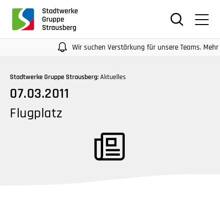
für
Screenreader
oder
Navigation
Wir suchen Verstärkung für unsere Teams. Mehr Infos
mit
der
Stadtwerke Gruppe Strausberg:
Aktuelles
Tabulatorentaste:
07.03.2011
Überspringen
der
Flugplatz
Hauptnavigation