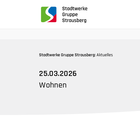
für
Screenreader
oder
Navigation
mit
der
Tabulatorentaste:
Stadtwerke Gruppe Strausberg:
Aktuelles
Überspringen
der
25.03.2026
Hauptnavigation
Wohnen