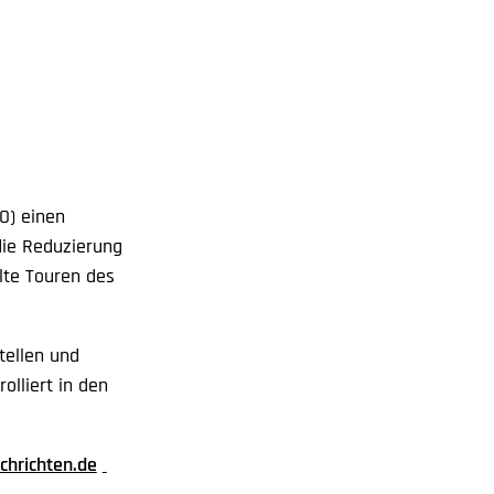
O) einen
die Reduzierung
elte Touren des
tellen und
olliert in den
chrichten.de