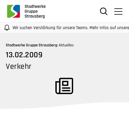
für
Screenreader
oder
Navigation
Wir suchen Verstärkung für unsere Teams. Mehr Infos auf unseren Karr
mit
der
Stadtwerke Gruppe Strausberg:
Aktuelles
Tabulatorentaste:
13.02.2009
Überspringen
der
Verkehr
Hauptnavigation