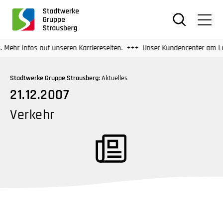
für
Screenreader
oder
Navigation
r Infos auf unseren Karriereseiten.
Unser Kundencenter am Lustga
mit
der
Stadtwerke Gruppe Strausberg:
Aktuelles
Tabulatorentaste:
21.12.2007
Überspringen
der
Verkehr
Hauptnavigation