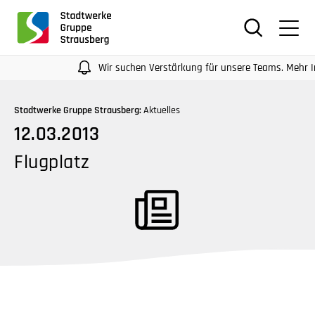
für
Screenreader
oder
Navigation
Wir suchen Verstärkung für unsere Teams. Mehr Infos 
mit
der
Stadtwerke Gruppe Strausberg:
Aktuelles
Tabulatorentaste:
12.03.2013
Überspringen
der
Flugplatz
Hauptnavigation