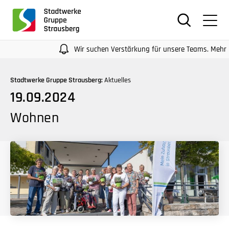
für
Screenreader
oder
Navigation
Wir suchen Verstärkung für unsere Teams. Mehr Infos a
mit
der
Stadtwerke Gruppe Strausberg:
Aktuelles
Tabulatorentaste:
19.09.2024
Überspringen
der
Wohnen
Hauptnavigation