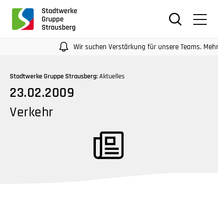
für
Screenreader
oder
Navigation
Wir suchen Verstärkung für unsere Teams. Mehr Infos
mit
der
Stadtwerke Gruppe Strausberg:
Aktuelles
Tabulatorentaste:
23.02.2009
Überspringen
der
Verkehr
Hauptnavigation