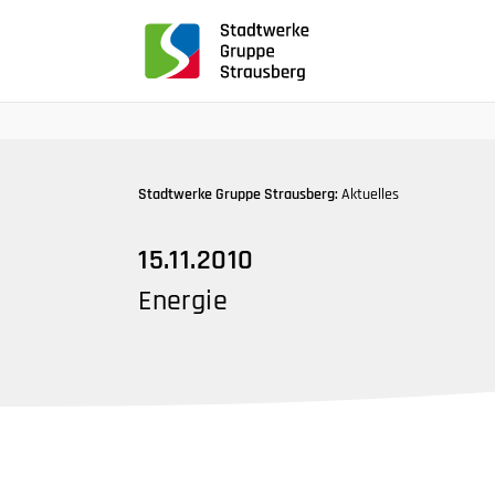
für
Screenreader
oder
Navigation
mit
der
Tabulatorentaste:
Stadtwerke Gruppe Strausberg:
Aktuelles
Überspringen
der
15.11.2010
Hauptnavigation
Energie