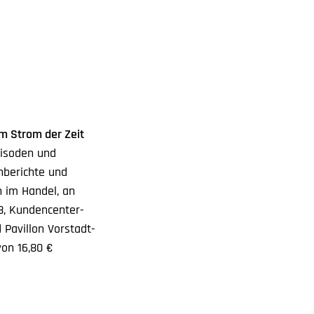
m Strom der Zeit
pisoden und
nberichte und
h im Handel, an
38, Kundencenter-
 Pavillon Vorstadt-
von 16,80 €