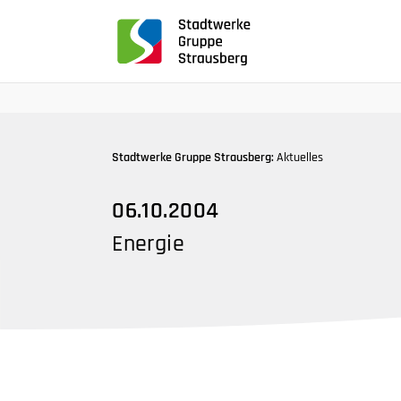
für
Screenreader
oder
Navigation
mit
der
Tabulatorentaste:
Stadtwerke Gruppe Strausberg:
Aktuelles
Überspringen
der
06.10.2004
Hauptnavigation
Energie