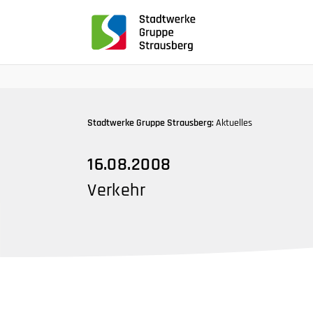
für
Screenreader
oder
Navigation
mit
der
Tabulatorentaste:
Stadtwerke Gruppe Strausberg:
Aktuelles
Überspringen
der
16.08.2008
Hauptnavigation
Verkehr