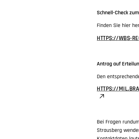
Schnell-Check zu
Finden Sie hier h
HTTPS://WBS-R
Antrag auf Erteil
Den entsprechende
HTTPS://MIL.B
Bei Fragen rundum
Strausberg wenden.
Kontaktdaten laute