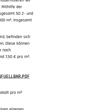
modernisieren wir
Mithilfe der
nsgesamt 50 2- und
100 m². Insgesamt
rd, befinden sich
n. Diese können
e nach
nd 7,50 € pro m².
SFUELLBAR.PDF
tokalt pro m²
einen eigenen