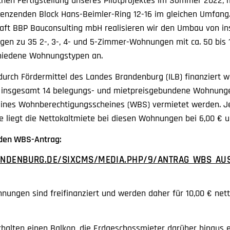
chen Fertigstellung unseres Pilotprojektes im Sommer 2022, 
enzenden Block Hans-Beimler-Ring 12-16 im gleichen Umfang. 
haft BBP Bauconsulting mbH realisieren wir den Umbau von i
n zu 35 2-, 3-, 4- und 5-Zimmer-Wohnungen mit ca. 50 bis 
chiedene Wohnungstypen an.
durch Fördermittel des Landes Brandenburg (ILB) finanziert wi
 insgesamt 14 belegungs- und mietpreisgebundene Wohnunge
eines Wohnberechtigungsscheines (WBS) vermietet werden. J
liegt die Nettokaltmiete bei diesen Wohnungen bei 6,00 € u
e den WBS-Antrag:
RANDENBURG.DE/SIXCMS/MEDIA.PHP/9/ANTRAG_WBS_AU
nungen sind freifinanziert und werden daher für 10,00 € net
halten einen Balkon, die Erdgeschossmieter darüber hinaus 