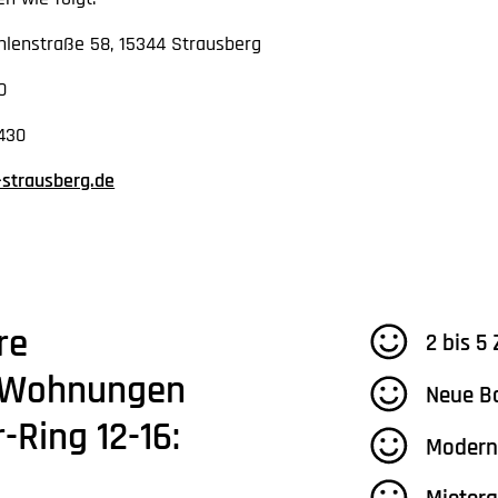
lenstraße 58, 15344 Strausberg
0
1430
-strausberg.de
re
2 bis 5
n Wohnungen
Neue B
-Ring 12-16:
Modern