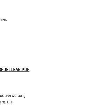
aben.
SFUELLBAR.PDF
tadtverwaltung
rg. Die