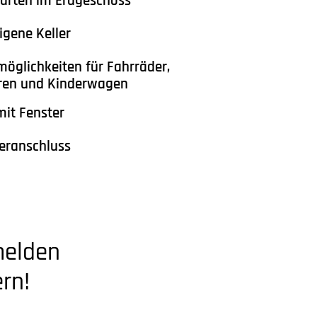
ärten im Erdgeschoss
igene Keller
möglichkeiten für Fahrräder,
oren und Kinderwagen
it Fenster
eranschluss
melden
rn!