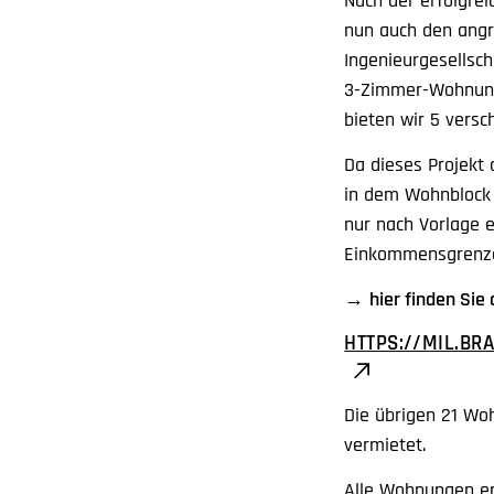
Nach der erfolgrei
nun auch den angr
Ingenieurgesellsc
3-Zimmer-Wohnunge
bieten wir 5 vers
Da dieses Projekt 
in dem Wohnblock
nur nach Vorlage 
Einkommensgrenze 
→
hier finden Si
HTTPS://MIL.B
Die übrigen 21 Woh
vermietet.
Alle Wohnungen er