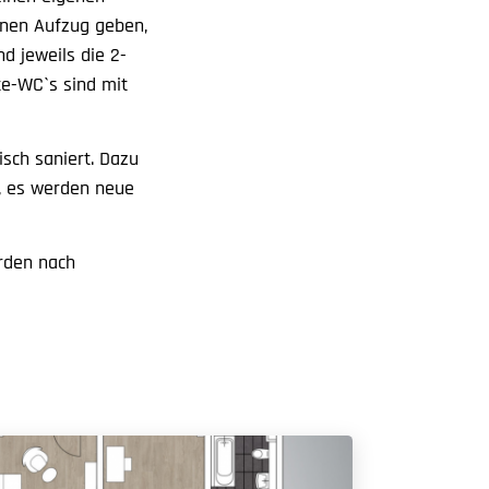
einen Aufzug geben,
d jeweils die 2-
e-WC`s sind mit
sch saniert. Dazu
, es werden neue
rden nach