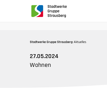
für
Screenreader
oder
Navigation
mit
der
Tabulatorentaste:
Stadtwerke Gruppe Strausberg:
Aktuelles
Überspringen
der
27.05.2024
Hauptnavigation
Wohnen