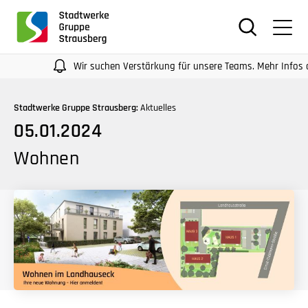
für
Screenreader
oder
Navigation
Wir suchen Verstärkung für unsere Teams. Mehr Infos auf uns
mit
der
Stadtwerke Gruppe Strausberg:
Aktuelles
Tabulatorentaste:
05.01.2024
Überspringen
der
Wohnen
Hauptnavigation