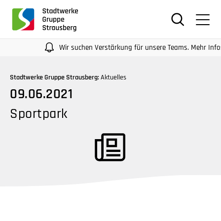
für
Screenreader
oder
Navigation
Wir suchen Verstärkung für unsere Teams. Mehr Infos auf 
mit
der
Stadtwerke Gruppe Strausberg:
Aktuelles
Tabulatorentaste:
09.06.2021
Überspringen
der
Sportpark
Hauptnavigation