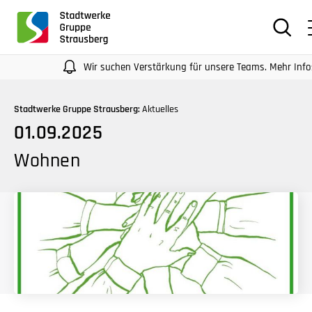
für
Screenreader
oder
Navigation
Wir suchen Verstärkung für unsere Teams. Mehr Infos auf 
mit
der
Stadtwerke Gruppe Strausberg:
Aktuelles
Tabulatorentaste:
01.09.2025
Überspringen
der
Wohnen
Hauptnavigation