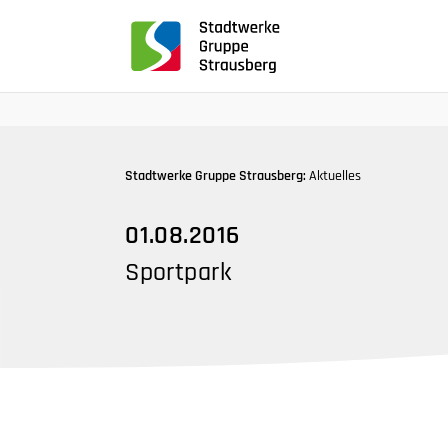
für
Screenreader
oder
Navigation
mit
der
Tabulatorentaste:
Stadtwerke Gruppe Strausberg:
Aktuelles
Überspringen
der
01.08.2016
Hauptnavigation
Sportpark