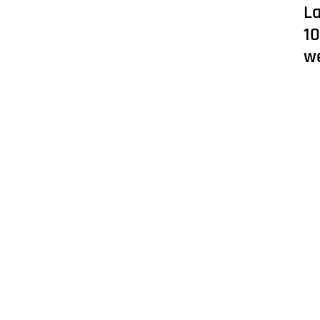
L
10
w