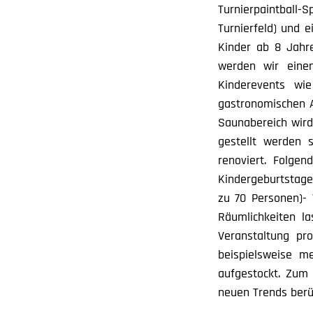
Turnierpaintbal
Turnierfeld) und 
Kinder ab 8 Jahre
werden wir einen
Kinderevents wi
gastronomischen An
Saunabereich wird 
gestellt werden 
renoviert. Folge
Kindergeburtstage 
zu 70 Personen)- 
Räumlichkeiten l
Veranstaltung p
beispielsweise m
aufgestockt. Zum 
neuen Trends berüc