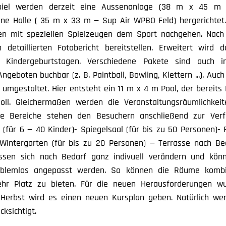
l-Spiel werden derzeit eine Aussenanlage (38 m x 45 
eine Halle ( 35 m x 33 m — Sup Air WPBO Feld) hergerichtet
n mit speziellen Spielzeugen dem Sport nachgehen. Nach 
 detaillierten Fotobericht bereitstellen. Erweitert wir
e Kindergeburtstagen. Verschiedene Pakete sind auch i
geboten buchbar (z. B. Paintball, Bowling, Klettern ...). Auc
umgestaltet. Hier entsteht ein 11 m x 4 m Pool, der bereits
soll. Gleichermaßen werden die Veranstaltungsräumlichke
nde Bereiche stehen den Besuchern anschließend zur Ver
(für 6 — 40 Kinder)- Spiegelsaal (für bis zu 50 Personen)- 
Wintergarten (für bis zu 20 Personen) — Terrasse nach Be
assen sich nach Bedarf ganz indivuell verändern und könn
roblemlos angepasst werden. So können die Räume kombi
ehr Platz zu bieten. Für die neuen Herausforderungen w
Herbst wird es einen neuen Kursplan geben. Natürlich we
ksichtigt.