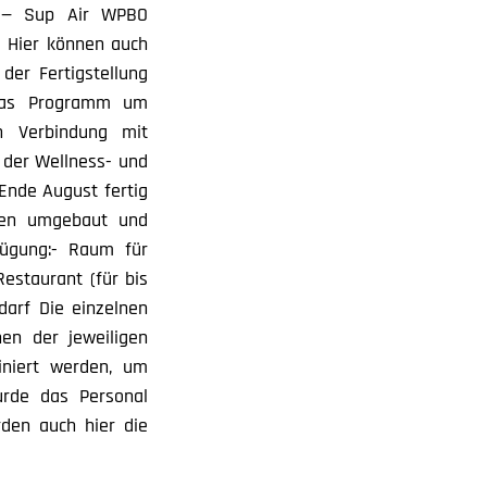
m — Sup Air WPBO
. Hier können auch
der Fertigstellung
d das Programm um
n Verbindung mit
h der Wellness- und
 Ende August fertig
iten umgebaut und
fügung:- Raum für
Restaurant (für bis
darf Die einzelnen
en der jeweiligen
niert werden, um
urde das Personal
rden auch hier die