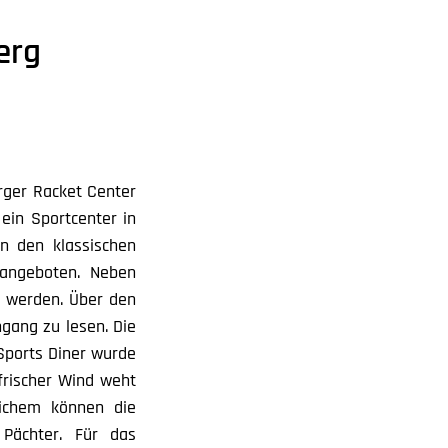
erg
rger Racket Center
 ein Sportcenter in
n den klassischen
 angeboten. Neben
t werden. Über den
ngang zu lesen. Die
Sports Diner wurde
 frischer Wind weht
lichem können die
 Pächter. Für das