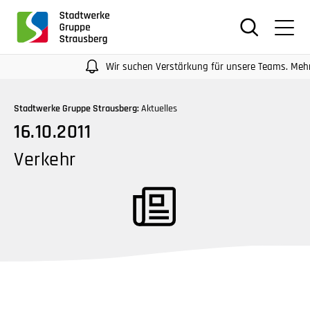
für
Screenreader
oder
Navigation
Wir suchen Verstärkung für unsere Teams. Mehr Infos
mit
der
Stadtwerke Gruppe Strausberg:
Aktuelles
Tabulatorentaste:
16.10.2011
Überspringen
der
Verkehr
Hauptnavigation