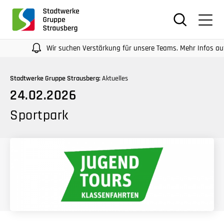
für
Screenreader
oder
Navigation
Wir suchen Verstärkung für unsere Teams. Mehr Infos auf unse
mit
der
Stadtwerke Gruppe Strausberg:
Aktuelles
Tabulatorentaste:
24.02.2026
Überspringen
der
Sportpark
Hauptnavigation