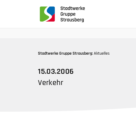
für
Screenreader
oder
Navigation
mit
der
Tabulatorentaste:
Stadtwerke Gruppe Strausberg:
Aktuelles
Überspringen
der
15.03.2006
Hauptnavigation
Verkehr