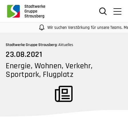
für
Screenreader
oder
Navigation
Wir suchen Verstärkung für unsere Teams. Mehr In
mit
der
Stadtwerke Gruppe Strausberg:
Aktuelles
Tabulatorentaste:
23.08.2021
Überspringen
der
Energie, Wohnen, Verkehr,
Hauptnavigation
Sportpark, Flugplatz