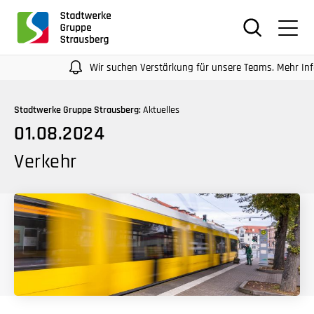
für
Screenreader
oder
Navigation
Wir suchen Verstärkung für unsere Teams. Mehr Infos auf 
mit
der
Stadtwerke Gruppe Strausberg:
Aktuelles
Tabulatorentaste:
01.08.2024
Überspringen
der
Verkehr
Hauptnavigation