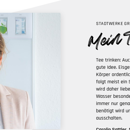
STADTWERKE GR
Tee trinken: Au
gute Idee. Eisg
Körper ordentli
folgt meist ein
wird daher lieb
Wasser besonder
immer nur genau
benötigt wird 
ausschalten.
Carolin Sattler,