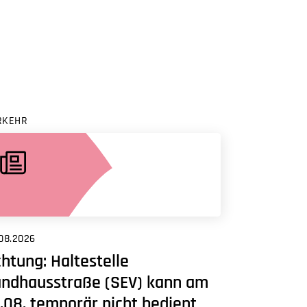
RKEHR
08.2026
htung: Haltestelle
andhausstraße (SEV) kann am
.08. temporär nicht bedient