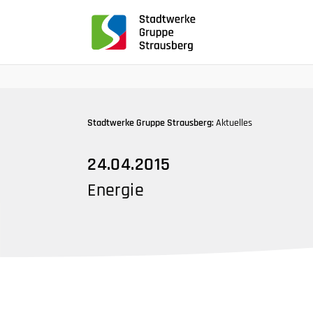
für
Screenreader
oder
Navigation
mit
der
Tabulatorentaste:
Stadtwerke Gruppe Strausberg:
Aktuelles
Überspringen
der
24.04.2015
Hauptnavigation
Energie