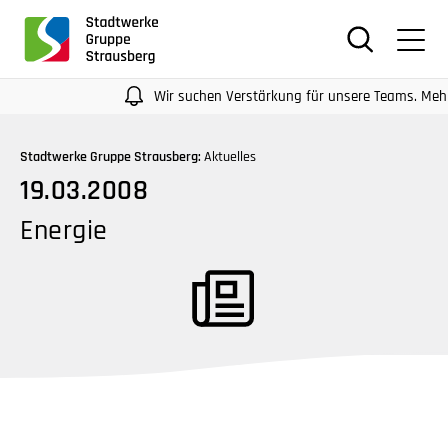
für
Screenreader
oder
Navigation
Wir suchen Verstärkung für unsere Teams. Mehr Infos
mit
der
Stadtwerke Gruppe Strausberg:
Aktuelles
Tabulatorentaste:
19.03.2008
Überspringen
der
Energie
Hauptnavigation