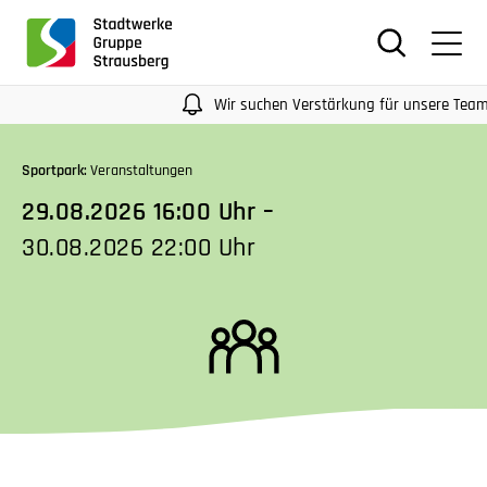
für
Screenreader
oder
Navigation
Wir suchen Verstärkung für unsere Teams. 
mit
der
Sportpark:
Veranstaltungen
Tabulatorentaste:
29.08.2026 16:00 Uhr –
Überspringen
der
30.08.2026 22:00 Uhr
Hauptnavigation