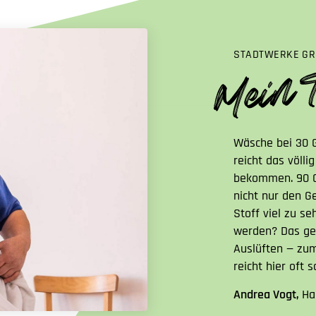
STADTWERKE GR
Wäsche bei 30 
reicht das völli
bekommen. 90 G
nicht nur den G
Stoff viel zu se
werden? Das ge
Auslüften — zum
reicht hier oft 
Andrea Vogt,
Ha