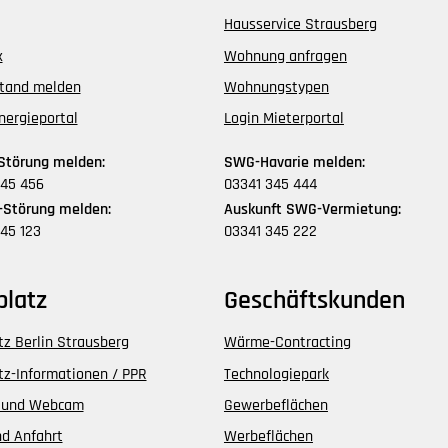
Hausservice Strausberg
x
Wohnung anfragen
stand melden
Wohnungstypen
nergieportal
Login Mieterportal
Störung melden:
SWG-Havarie melden:
345 456
03341 345 444
Störung melden:
Auskunft SWG-Vermietung:
45 123
03341 345 222
platz
Geschäftskunden
tz Berlin Strausberg
Wärme-Contracting
tz-Informationen / PPR
Technologiepark
 und Webcam
Gewerbeflächen
d Anfahrt
Werbeflächen