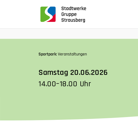
für
Screenreader
oder
Navigation
mit
der
Tabulatorentaste:
Sportpark:
Veranstaltungen
Überspringen
der
Samstag 20.06.2026
Hauptnavigation
14.00–18.00 Uhr