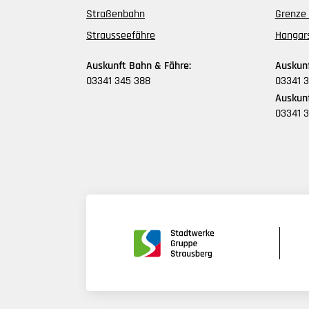
Straßenbahn
Grenze 
Strausseefähre
Hangar
Auskunft Bahn & Fähre:
Auskunf
03341 345 388
03341 3
Auskunf
03341 3