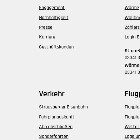
Engagement
Wärme
Nachhaltigkeit
Wallbo
Presse
Zähler
Karriere
Login E
Geschäftskunden
Strom-
03341 
Wärme-
03341 3
Verkehr
Flug
Strausberger Eisenbahn
Flugpla
Fahrplanauskunft
Flugpla
Abo abschließen
Wetter
Sonderfahrten
Lage un