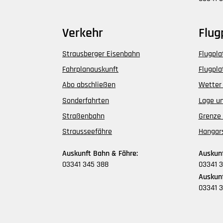
Verkehr
Flug
Strausberger Eisenbahn
Flugpla
Fahrplanauskunft
Flugpla
Abo abschließen
Wetter
Sonderfahrten
Lage un
Straßenbahn
Grenze 
Strausseefähre
Hangar
Auskunft Bahn & Fähre:
Auskunf
03341 345 388
03341 3
Auskunf
03341 3