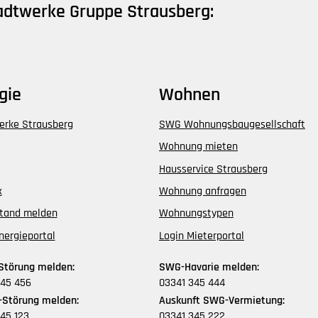
tadtwerke Gruppe Strausberg:
gie
Wohnen
erke Strausberg
SWG Wohnungsbaugesellschaft
Wohnung mieten
Hausservice Strausberg
x
Wohnung anfragen
stand melden
Wohnungstypen
nergieportal
Login Mieterportal
Störung melden:
SWG-Havarie melden:
345 456
03341 345 444
Störung melden:
Auskunft SWG-Vermietung:
45 123
03341 345 222