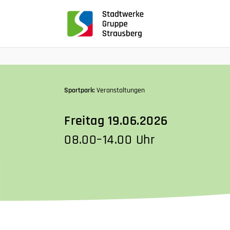
für
Screenreader
oder
Navigation
mit
der
Tabulatorentaste:
Sportpark:
Veranstaltungen
Überspringen
der
Freitag 19.06.2026
Hauptnavigation
08.00–14.00 Uhr