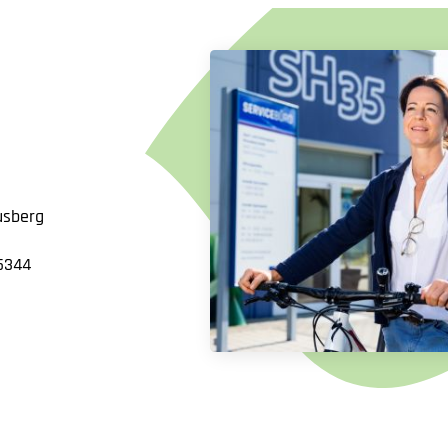
usberg
15344