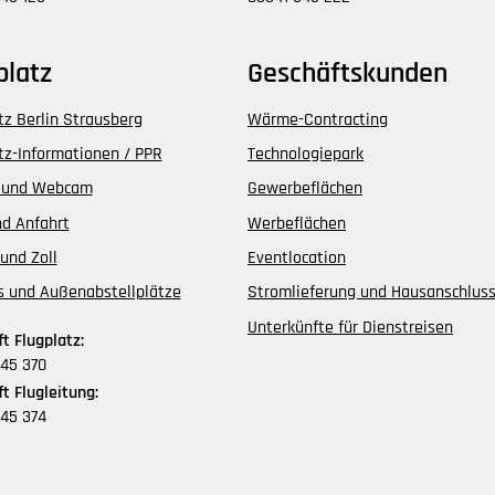
platz
Geschäftskunden
tz Berlin Strausberg
Wärme-Contracting
tz-Informationen / PPR
Technologiepark
 und Webcam
Gewerbeflächen
d Anfahrt
Werbeflächen
und Zoll
Eventlocation
s und Außenabstellplätze
Stromlieferung und Hausanschlus
Unterkünfte für Dienstreisen
t Flugplatz:
45 370
t Flugleitung:
45 374