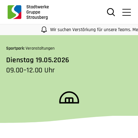
für
Screenreader
oder
Navigation
Wir suchen Verstärkung für unsere Teams. Mehr In
mit
der
Sportpark:
Veranstaltungen
Tabulatorentaste:
Dienstag 19.05.2026
Überspringen
der
09.00–12.00 Uhr
Hauptnavigation